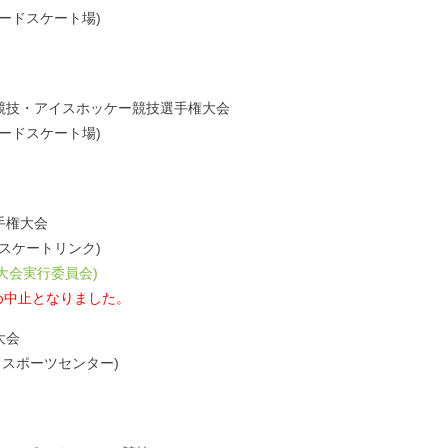
町スピードスケート場)
競技・アイスホッケー競技選手権大会
町スピードスケート場)
手権大会
寒湖畔スケートリンク)
大会実行委員会)
め中止となりました。
大会
ランドスポーツセンター)