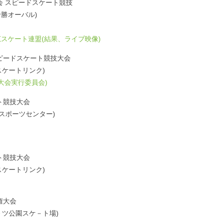
会 スピードスケート競技
道十勝オーバル)
スケート連盟(結果、ライブ映像)
ピードスケート競技大会
湖畔スケートリンク)
大会実行委員会)
ト競技大会
ンドスポーツセンター)
ト競技大会
市民スケートリンク)
権大会
スポ－ツ公園スケ－ト場)